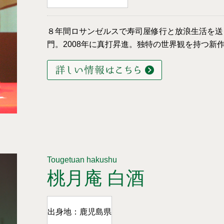
８年間ロサンゼルスで寿司屋修行と放浪生活を送り
門。2008年に真打昇進。独特の世界観を持つ新
Tougetuan hakushu
桃月庵 白酒
出身地：鹿児島県