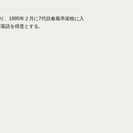
、1995年２月に7代目春風亭栄枝に入
作落語を得意とする。