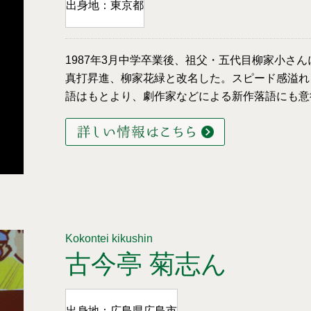
出身地：東京都
1987年3月中学卒業後、祖父・五代目柳家小さん
真打昇進、柳家花緑と改名した。スピード感溢れ
語はもとより、劇作家などによる新作落語にも意
Kokontei kikushin
古今亭 菊志ん
出身地：広島県広島市