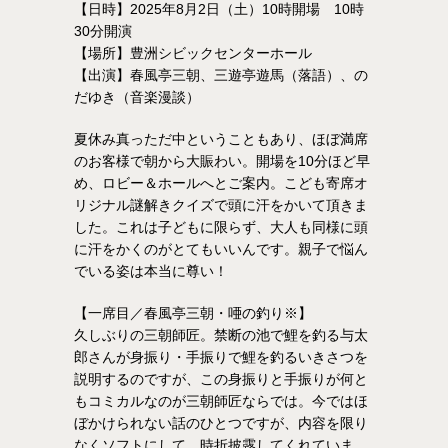
【日時】2025年8月2日（土）10時開場 10時
30分開演
【場所】豊洲シビックセンターホール
【出演】春風亭三朝、三遊亭遊馬（落語）、の
だゆき（音楽漫談）
夏休み真っただ中ということもあり、ほぼ満席
のお客様で朝から大賑わい。開場を10分ほど早
め、ロビー＆ホールへとご案内。こども寄席オ
リジナル謎解きクイズで頭に汗をかいて頂きま
した。これは子どもに限らず、大人も同様に頭
に汗をかくのがとてもいいんです。親子で悩ん
でいる姿は本当に尊い！
【一席目／春風亭三朝・唖の釣り※】
久しぶりの三朝師匠。禁断の池で鯉を釣る与太
郎さんが身振り・手振りで鯉を釣るいきさつを
説明するのですが、この身振りと手振りが何と
もコミカルなのが三朝師匠ならでは。今ではほ
ぼかけられない話のひとつですが、内容を限り
なくソフトにして、時折披露してくれていま