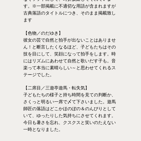
す。※一部掲載に不適切な用語が含まれますが
古典落語のタイトルにつき、そのまま掲載致し
ます
【色物／のだゆき】
彼女の芸で自然と拍手が出ないことはありませ
ん！と断言したくなるほど、子どもたちはその
技を目にして、笑顔になって拍手をします。時
にはリズムにあわせて自然と歌いだす子も。音
楽って本当に素晴らしい～と思わせてくれるス
テージでした。
【二席目／三遊亭遊馬・転失気】
子どもたちの様子と持ち時間を見ての判断か、
さくっと明るい一席で〆て下さいました。遊馬
師匠の落語はどこかほのぼの＆のんびりとして
いて、ゆったりした気持ちにさせてくれます。
今日も暑さを忘れ、クスクスと笑いのたえない
一時となりました。