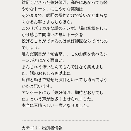
対応くださった兼好師匠。高座にあがっても軽
やかなトーク、にこやかな笑顔は
そのままで、師匠の所作だけで笑いがとまらな
くなるお客さまもちらほら。
このリズミカルな話のテンポ、場の空気をしっ
かり感じて間違いの無いトークを
投げることができるのは兼好師匠ならではなの
でしょう。
選んだ演目が「蛇含草」。このお餅を食べるシ
ーンがとにかく面白い。
まんじゅう怖いなんてもんではなく笑えまし
た。話のおもしろさ以上に
所作と動きで魅せた演目といっても過言ではな
いかと思います。
アンケートにも「兼好師匠、期待どおりでし
た」という声が数多くよせられました。
本当に素晴らしい一席となりました。
カテゴリ：出演者情報