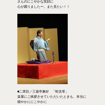
さんのにこやかな笑顔に
心が躍りましたー。また見たい！！
■二席目／三遊亭兼好 「蛇含草」
楽屋にご挨拶させていただいたときも、本当に
穏やかににこやかに