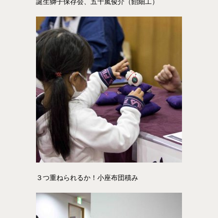
誕生獅子保存会、五十嵐俊介（飴細工）
３つ重ねられるか！小座布団積み