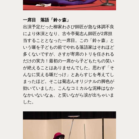
一席目 落語「鈴ヶ森」
出演予定だった柳家わさび師匠が急な体調不良
により休演となり、古今亭菊志ん師匠が2席担
当することとなった一席目。この「鈴ヶ森」と
いう噺を子どもの前でやれる落語家はそれほど
多くないですが、さすが寄席のトリを任される
だけの実力！最初の一席から子どもたちの笑い
が絶えることはありませんでした。思わず「そ
んなに笑える噺だっけ」とあらすじを考えてし
まったほど。そこは菊志んオリジナルの脚色が
効いていました。こんなコミカルな泥棒はなか
なかいないなぁ、と笑いながら涙が出ちゃいま
した。