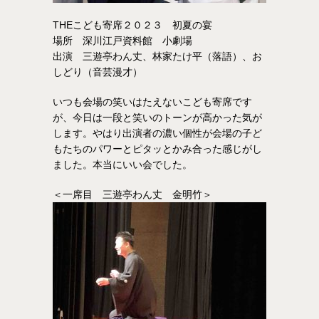
THEこども寄席２０２３ 初夏の宴
場所 深川江戸資料館 小劇場
出演 三遊亭わん丈、林家たけ平（落語）、お
しどり（音芸漫才）
いつも会場の笑いはたえないこども寄席です
が、今日は一段と笑いのトーンが高かった気が
します。やはり出演者の濃い個性が会場の子ど
もたちのパワーとピタッとかみ合った感じがし
ました。本当にいい会でした。
＜一席目 三遊亭わん丈 金明竹＞