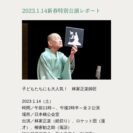
2023.1.14新春特別公演レポート
子どもたちにも大人気！ 林家正楽師匠
2023.1.14（土）
時間／午前11時～、午後2時半～全２公演
場所／日本橋公会堂
出演／林家正楽（紙切り）、ロケット団（漫
才）、柳家勧之助（落語）